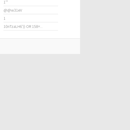
1'"
@@w31eV
1
10nTzaLH6')) OR 158=...