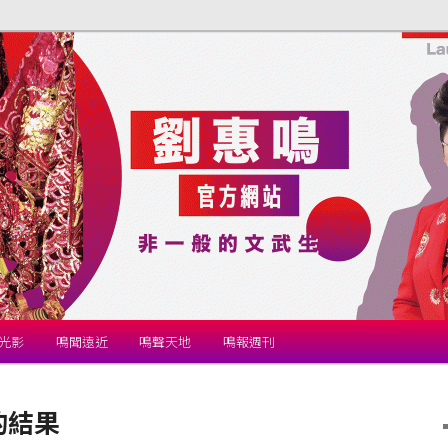
站
光影
鳴聞遠近
鳴聲天地
鳴報週刊
的結果