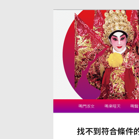
跳
跳
揚鳴粵劇團
至
至
主
輔
劉惠鳴官方網
要
助
內
內
容
容
主
鳴門淑女
鳴樂喧天
鳴聲
要
選
單
找不到符合條件