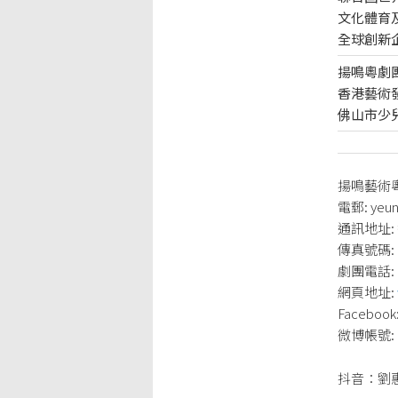
文化體育
全球創新企
揚鳴粵劇
香港藝術發
佛山市少兒
揚鳴藝術
電郵: yeun
通訊地址:
傳真號碼: 2
劇團電話: 2
網頁地址:
Facebook
微博帳號:
抖音：劉惠鳴