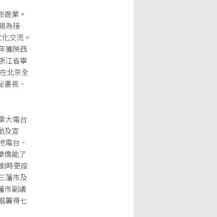
旅遊業。
親為接
文化交流。
年獲陝西
浙江省寧
更在北京全
秘書長、
拿大電台
動及宣
地電台、
華僑能了
長劇時更座
三藩市及
藩市副議
唱籌得七