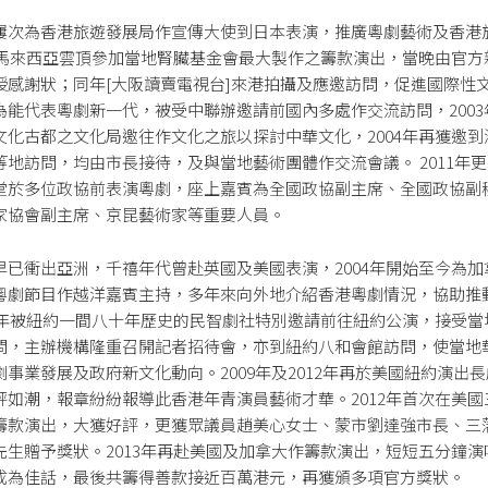
屢次為香港旅遊發展局作宣傳大使到日本表演，推廣粵劇藝術及香港
年到馬來西亞雲頂參加當地腎臟基金會最大製作之籌款演出，當晚由官方
授感謝狀；同年[大阪讀賣電視台]來港拍攝及應邀訪問，促進國際性
為能代表粵劇新一代，被受中聯辦邀請前國內多處作交流訪問，2003
文化古都之文化局邀往作文化之旅以探討中華文化，2004年再獲邀到
等地訪問，均由市長接待，及與當地藝術團體作交流會議。 2011年
堂於多位政協前表演粵劇，座上嘉賓為全國政協副主席、全國政協副
家協會副主席、京昆藝術家等重要人員。
早已衝出亞洲，千禧年代曾赴英國及美國表演，2004年開始至今為加
粵劇節目作越洋嘉賓主持，多年來向外地介紹香港粵劇情況，協助推
05年被紐約一間八十年歷史的民智劇社特別邀請前往紐約公演，接受當
問，主辦機構隆重召開記者招待會，亦到紐約八和會館訪問，使當地
劇事業發展及政府新文化動向。2009年及2012年再於美國紐約演出
評如潮，報章紛紛報導此香港年青演員藝術才華。2012年首次在美國
籌款演出，大獲好評，更獲眾議員趙美心女士、蒙市劉達強市長、三
先生贈予獎狀。2013年再赴美國及加拿大作籌款演出，短短五分鐘演
成為佳話，最後共籌得善款接近百萬港元，再獲頒多項官方獎狀。