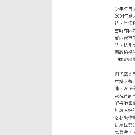
少年時曾
2004
待，並頒
當時亦因
省西安市
波、杭州
國政協禮
中國戲劇
劉氏藝術
華橋之聲
傳。20
電視台訪
解香港粵
無虛席好
洛杉機作
長馬世雲
萬美金，