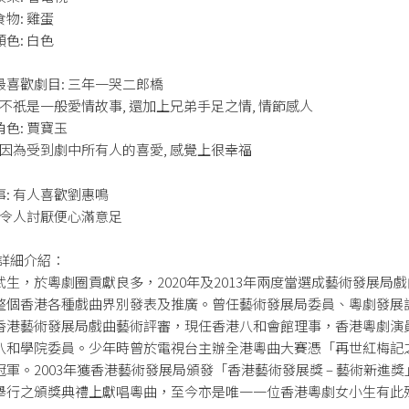
物: 雞蛋
色: 白色
最喜歡劇目: 三年一哭二郎橋
 不祇是一般愛情故事, 還加上兄弟手足之情, 情節感人
色: 賈寶玉
 因為受到劇中所有人的喜愛, 感覺上很幸福
: 有人喜歡劉惠鳴
會令人討厭便心滿意足
 詳細介紹：
武生，於粵劇圈貢獻良多，2020年及2013年兩度當選成藝術發展局
整個香港各種戲曲界別發表及推廣。曾任藝術發展局委員、粵劇發展
香港藝術發展局戲曲藝術評審，現任香港八和會館理事，香港粵劇演
八和學院委員。少年時曾於電視台主辦全港粵曲大賽憑「再世紅梅記
軍。2003年獲香港藝術發展局頒發「香港藝術發展獎 – 藝術新進
舉行之頒獎典禮上獻唱粵曲，至今亦是唯一一位香港粵劇女小生有此