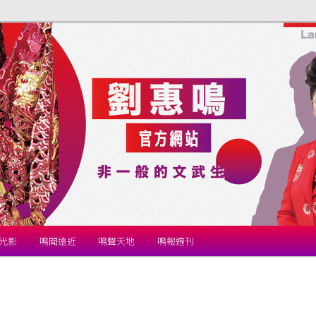
站
光影
鳴聞遠近
鳴聲天地
鳴報週刊