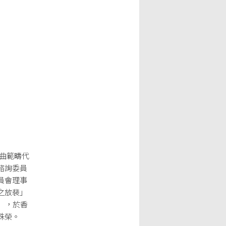
戲曲範疇代
諮詢委員
員會理事
之放裴」
獎」，於香
殊榮。