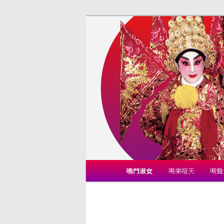
跳
揚鳴粵劇團
至
主
劉惠鳴官方網
要
內
容
主
鳴門淑女
鳴樂喧天
鳴聲
要
選
單