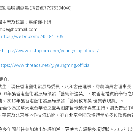
惠鳴劉惠嗚 (抖音號77975304040)
團主席及統籌：趙綺蓮小姐
mbe@hotmail.com
https://weibo.com/2451841705
:
https://www.instagram.com/yeungming.official/
https://www.threads.net/@yeungming.official
簡介:
武生，現任香港藝術發展局委員，八和會館理事，粵劇演員會理事長
2003年獲香港藝術發展局頒發「藝術新進獎」，於香港禮賓府舉行之
曲。2019年獲香港藝術發展局頒發「藝術教育獎-優異表現獎」。
年開始至今為加拿大電台華橋之聲粵劇節目作越洋嘉賓主持。劉氏曾受中
、華東及北京等地作交流訪問，亦在北京全國政協禮堂於多位政協前
年至今多年間前往美加演出好評如潮，更獲官方頒贈多項獎狀。2013年