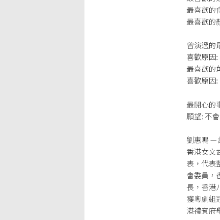
最喜歡的食
最喜歡的顏
曾演過的
喜歡原因:
最喜歡的角
喜歡原因:
最開心的事
願望: 不
劉惠鳴 —
香港女文
表，代表
會委員，
長，香港
獲粵劇組冠
港禮賓府