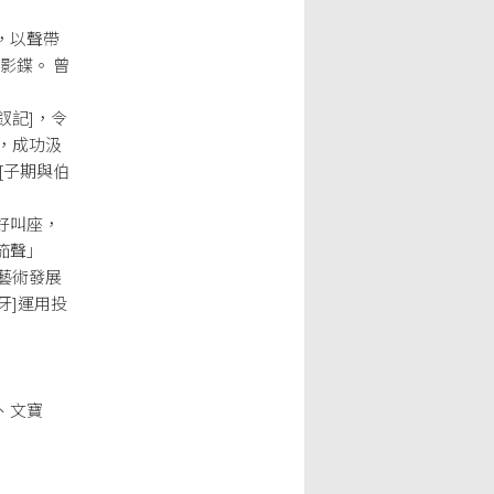
，以聲帶
影鍱。 曾
釵記]，令
，成功汲
[子期與伯
好叫座，
笳聲」
藝術發展
牙]運用投
、
、文寶