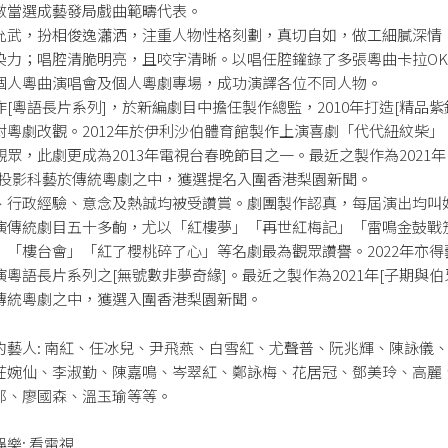
數當選成藝發局戲曲範疇代表。
允武，扮相俊逸瀟洒，注重人物性格刻劃，真切自如，做工細膩深情
染力；唱腔清脆明亮，且咬字清晰。以唱任腔鑵錄了多張粵曲卡拉OK
個人粵曲演唱會及個人粵劇專場，成功演譯各位不同人物。
[粵語長片系列]，於新編劇目中擔任製作總監，2010年打造[精品紫
對粵劇改觀。2012年於伊利沙伯體育館製作上演喜劇「代代紐紋柴」
眾，此劇更成為2013年電視台春晚節目之一。最近之製作為2021年
用投影科藝於傳統粵劇之中，獲選提名入圍香港梨園新聞。
、行政經驗、意念及熱誠均被受讚賞。劇團製作認真，每屆演出均叫
演傳統劇目五十多齣，尤以「紅樓夢」「再世紅梅記」「雷鳴金鼓戰
」「樓台會」「紅了櫻桃碎了心」等名劇最為觀眾讚譽。2022年亦得
粵語長片系列之[無號數非夢奇緣]。最近之製作為2021年[子期與伯
傳統粵劇之中，獲選入圍香港梨園新聞。
的藝人: 南紅、任冰兒、尹飛燕、白雪紅、尤聲普、阮兆輝、陳詠儀
莊婉仙、李淑勤、陳嘉鳴、岑翠紅、鄭詠梅、花居冠、鄧美玲、高麗
郎、廖國森、溫玉瑜等等。
樂: 看電視