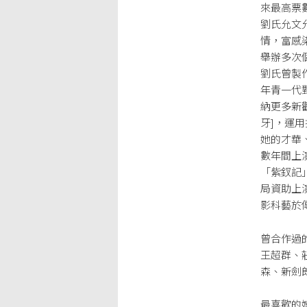
來最高票
劉氏允文
情，富感
舉辦多次
劉氏曾製作
年青一代
納更多新觀
牙]，運
她的才華
數年間上
「紫釵記
局資助上演
影科藝於
曾合作過
王超群、
森、新劍
最喜歡的娛