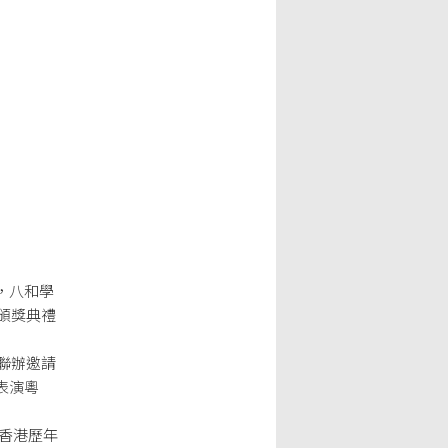
，八和學
頒獎典禮
聯辦邀請
表演粵
以香港歷年