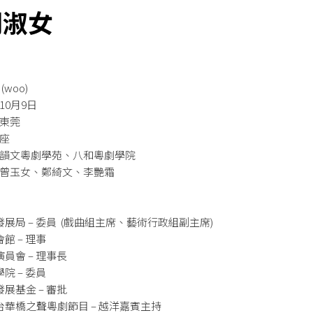
門淑女
(woo)
10月9日
東東莞
秤座
: 韻文粵劇學苑、八和粵劇學院
: 曾玉女、鄭綺文、李艷霜
展局 – 委員 (戲曲組主席、藝術行政組副主席)
館 – 理事
員會 – 理事長
院 – 委員
展基金 – 審批
華橋之聲粵劇節目 – 越洋嘉賓主持