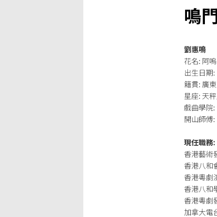
鳴
劉惠鳴
花名: 阿嗚 
出生日期: 
籍貫: 廣
星座: 天
戲曲學院
開山師傅
現任職務:
香港藝術發
香港八和會
香港粵劇演
香港八和學
香港粵劇發
加拿大電台