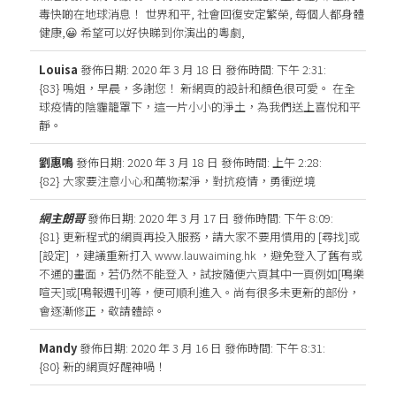
毒快啲在地球消息！ 世界和平, 社會回復安定繁榮, 每個人都身體
健康,😀 希望可以好快睇到你演出的粵劇,
Louisa
發佈日期: 2020 年 3 月 18 日
發佈時間: 下午 2:31
:
{83} 嗚姐，早晨，多謝您！ 新網頁的設計和顏色很可愛。 在全
球疫情的陰霾籠罩下，這一片小小的淨土，為我們送上喜悅和平
靜。
劉惠鳴
發佈日期: 2020 年 3 月 18 日
發佈時間: 上午 2:28
:
{82} 大家要注意小心和萬物潔淨，對抗疫情，勇衝逆境
網主朗哥
發佈日期: 2020 年 3 月 17 日
發佈時間: 下午 8:09
:
{81} 更新程式的網頁再投入服務，請大家不要用慣用的 [尋找]或
[設定] ，建議重新打入 www.lauwaiming.hk ，避免登入了舊有或
不通的畫面，若仍然不能登入，試按隨便六頁其中一頁例如[鳴樂
喧天]或[鳴報週刊]等，便可順利進入。尚有很多未更新的部份，
會逐漸修正，敬請體諒。
Mandy
發佈日期: 2020 年 3 月 16 日
發佈時間: 下午 8:31
:
{80} 新的網頁好醒神喎！