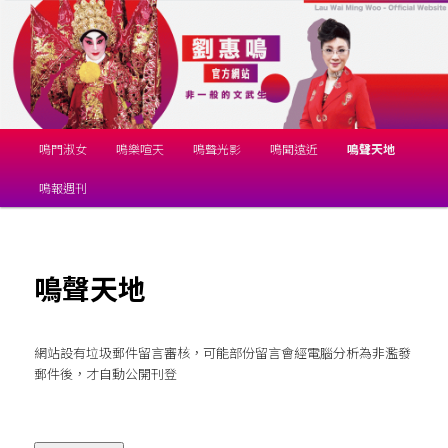
跳
揚鳴粵劇團
至
主
要
劉惠鳴官方網站
內
容
主
鳴門淑女
鳴樂喧天
鳴聲光影
鳴聞遠近
鳴聲天地
要
選
鳴報週刊
單
鳴聲天地
網站設有垃圾郵件留言審核，可能部份留言會經電腦分析為非濫發
郵件後，才自動公開刊登