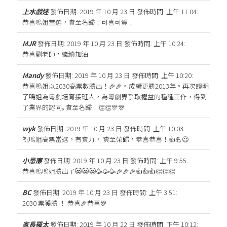
上水戲迷
發佈日期: 2019 年 10 月 23 日
發佈時間: 上午 11:04
:
恭喜嗚姐當選，實至名歸！可喜可賀！
MJR
發佈日期: 2019 年 10 月 23 日
發佈時間: 上午 10:24
:
恭喜劉老師，繼續加油
Mandy
發佈日期: 2019 年 10 月 23 日
發佈時間: 上午 10:20
:
恭喜嗚姐以2030高票數勝出！🎉🎉。成績更勝2013年。再次證明
了嗚姐為粵劇培育接班人，為粵劇界爭取權益的種種工作，得到
了業界的認同｡實至名歸！👏👏🎊🎊
wyk
發佈日期: 2019 年 10 月 23 日
發佈時間: 上午 10:03
:
祝嗚姐高票當選，有實力， 實至榮歸，恭喜恭喜！👍💪😃
小忌廉
發佈日期: 2019 年 10 月 23 日
發佈時間: 上午 9:55
:
恭喜嗚嗚姐勝出了😻😻😻🥳🥳🥳🎉🎉🎉👍👍👍👏👏👏
BC
發佈日期: 2019 年 10 月 23 日
發佈時間: 上午 3:51
:
2030 票獲勝 ！ 恭喜🎉恭喜🎊
家長羅太
發佈日期: 2019 年 10 月 22 日
發佈時間: 下午 10:12
: