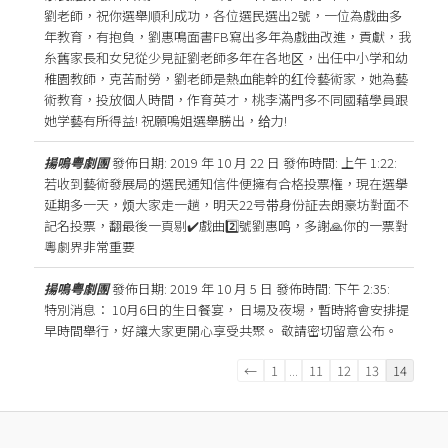
劉老師，祝你選舉順利成功，各位選民選出2號，一位為戲曲多
年教育，有抱負，劉惠鳴面書FB寫出多年為戲曲改進，貢獻，我
糸舊家長和女兒從少見証劉老師多年在各地区，出任中小学和幼
稚園教師，克苦耐勞，劉老師是熱血能幹的红伶藝術家，她為藝
術教育，投放個人時間，作育英才，桃李滿門多不同國藉學員跟
她学藝有所得益! 祝願嗚姐選舉勝出，给力!
揚鳴粤劇團
發佈日期: 2019 年 10 月 22 日
發佈時間: 上午 1:22
:
若收到藝術發展局的選民通知信件便擁有合格投票権，現在選擧
延期多一天，烦大家走一趟，明天22号带身份証去朗豪坊對面不
記名投票，翻最後一頁剔✔️戲曲2️⃣號劉惠鸣，多謝🙏你的一票對
粵劇界非常重要
揚鳴粤劇團
發佈日期: 2019 年 10 月 5 日
發佈時間: 下午 2:35
:
特別消息： 10月6日的生日餐宴， 日場及夜埸，暫時將會安排提
早時間舉行，好讓大家更開心享受共聚。 敬請密切留意公布。
訪
←
1
...
11
12
13
14
客
留
言