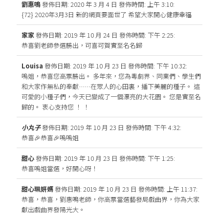
劉惠鳴
發佈日期: 2020 年 3 月 4 日
發佈時間: 上午 3:10
:
{72} 2020年3月3日 新的網頁要面世了 希望大家開心健康幸福
家家
發佈日期: 2019 年 10 月 24 日
發佈時間: 下午 2:25
:
恭喜劉老師參選勝出，可喜可賀實至名名歸
Louisa
發佈日期: 2019 年 10 月 23 日
發佈時間: 下午 10:32
:
嗚姐，恭喜您高票勝出。 多年來，您為粵劇界、同業們、學生們
和大家作無私的奉獻……在眾人的心田裏，播下美麗的種子。 這
可愛的小種子們，今天已變成了一個漂亮的大花園。 您是實至名
歸的。 衷心支持您 ！ ！
小丸子
發佈日期: 2019 年 10 月 23 日
發佈時間: 下午 4:32
:
恭喜🎉恭喜🎉嗚嗚姐
甜心
發佈日期: 2019 年 10 月 23 日
發佈時間: 下午 1:25
:
恭喜嗚姐當選，好開心呀！
甜心珮妍媽
發佈日期: 2019 年 10 月 23 日
發佈時間: 上午 11:37
:
恭喜，恭喜，劉惠鳴老師，你高票當選藝發局戲曲界，你為大家
獻出戲曲界發陽光大。