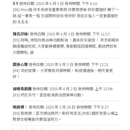
S Y
發佈日期: 2020 年 4 月 5 日
發佈時間: 下午 6:10
:
{96} Woo姐 你手袋很多重要東西 你要想想後 好好處理好 嚇了一
跳 經一事長一智 在這問候伯母 ㊗️安好 我信女強人一定會處理好
的 💪💪💪
陳氏孖妹:
發佈日期: 2020 年 4 月 3 日
發佈時間: 下午 11:57
:
{95} 呀嗚, 得知你長洲神功戲取消 ！真係好失望😞！ 祈求疫晴快
啲遠離這地球, 大家都身體健康, 粵劇戲班回復興旺, 戲迷們就有
大戲睇啦, 😃
戲迷心聲
發佈日期: 2020 年 4 月 3 日
發佈時間: 下午 12:21
:
{94} 世紀疫情， 大家唯有共渡時艱， 盼疫情過後，明天會更
好！
揚鳴粵劇團
發佈日期: 2020 年 4 月 2 日
發佈時間: 上午 12:06
:
{93} 終於失守，宣告取消長洲西灣神功戲。
珮妍媽：
發佈日期: 2020 年 3 月 26 日
發佈時間: 下午 8:27
:
{90} 劉老師：官方網站換然一新好有氣派,你係1個好有愛心網上
教學生唱粤劇你要加油努力。