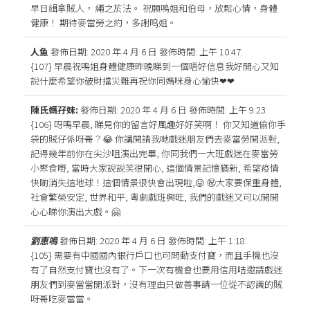
早日緝拿賊人， 繩之於法。 祝願嗚姐和伯母，放鬆心情，身體
健康！ 期待麥當勞之約，多謝呜姐。
人鱼
發佈日期: 2020 年 4 月 6 日
發佈時間: 上午 10:47
:
{107} 早晨祝嗚姐身體健康昨晚睇到一個唔好信息我好開心又知
說什麼希望你破財擋災難再祝你同媽咪身心愉快❤❤
陳氏媽孖妹:
發佈日期: 2020 年 4 月 6 日
發佈時間: 上午 9:23
:
{106} 呀嗚早晨, 睇見你的留言好風趣好好笑啊！ 你又知道偷你手
袋的賊仔係呀哥？😂 你講開請我哋戲迷朋友們去麥當勞開派對,
記得幾年前你在尖沙咀演出完畢, 你同我們一大班戲迷在麥當勞
小聚食嘢, 當時大家說說笑很開心, 這個情景記憶猶新, 希望疫情
快啲消失這地球！這個情景很快會出現啦,😛 ㊗️大家要保重身體,
社會繁榮安定, 世界和平, 粵劇戲班興旺, 我們的戲迷又可以開開
心心睇你演出大戲。🤗
劉惠鳴
發佈日期: 2020 年 4 月 6 日
發佈時間: 上午 1:18
:
{105} 需要有中國國內銀行戶口也可問動支付寶，而且手機也沒
有了自然支付寶也沒有了。下一次有機會也要用信用咭邀請戲迷
朋友們到麥當當開派對，沒有理由只做善事請一位從不認識的賊
呀哥吃麥當當。