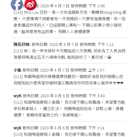
MJR
發佈日期: 2020 年 4 月 7 日
發佈時間: 下午 2:06
:
{114} Miss Lau 您好，第一次來這個新天地，眼睛有bling bling 感
覺。 什麼事情不順都會有一天見晴的。只要有強健身體，有一班
會愛護逗你笑的人，已經是開心事啦～ 不開心的事少想少理就
過，腦袋是想有益的事。 祝願人人身體健康
陳氏孖妹:
發佈日期: 2020 年 4 月 7 日
發佈時間: 下午 1:12
:
{113} 唉！我一早安排好今天開始放六天假期, 就係為了入長洲西
灣看呀嗚演出五天六場神功戲, 點知告吹了！真可惜！😭
小鱼
發佈日期: 2020 年 4 月 7 日
發佈時間: 上午 1:57
:
{112} 早晨嗚姐祝你身體健康我聽到一個唔好消息我好唔開心但
我唔知說什麼希望你破財擋災難再祝你同佰母身心愉快🌹🌹❤❤
wyK
發佈日期: 2020 年 4 月 6 日
發佈時間: 下午 3:40
:
{111} 知道嗚姐被賊人偷竊， 我也很不開心和難過。 希望警方能
早日執拿賊人 ， 繩之於法。 祝願嗚姐和伯母，放鬆心情，身體
健康！ 更期待麥當勞之約，多謝嗚姐。
wyk
發佈日期: 2020 年 4 月 6 日
發佈時間: 下午 3:14
:
{110} 知道嗚姐被賊人偷竊， 我也很不開心和難過， 希望警方能