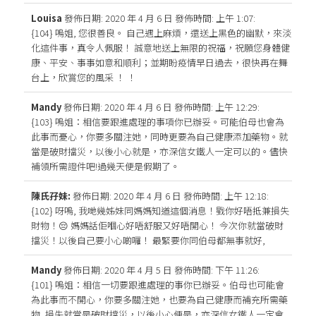
Louisa
發佈日期: 2020 年 4 月 6 日
發佈時間: 上午 1:07
:
{104} 嗚姐, 您很善良。 自己遇上麻煩，還送上黑色的幽默，來淡
化這件事，真令人佩服！ 誠意地送上無限的祝福，祝願您身體健
康、平安、事事如意和順利；並期盼疫情早日過去，很快再在舞
台上，欣賞您的風采 ！ ！
Mandy
發佈日期: 2020 年 4 月 6 日
發佈時間: 上午 12:29
:
{103} 嗚姐：相信要跟進處理的事項你已辦妥。可能伯母也會為
此事而憂心，你要多關注她，同時更要為自己健康添加藥物。就
當是破財擋災，以後小心就是，亦深信女鐵人一定可以的。儘快
補領所需證件吧!過幾天便是假期了。
陳氏孖妹:
發佈日期: 2020 年 4 月 6 日
發佈時間: 上午 12:18
:
{102} 呀嗚, 我哋幾姊妹同媽媽知道這個消息！戥你好唔抵兼損失
財物！😔 媽媽話佢嗰心好唔舒服又好唔開心！ 今次你就當破財
擋災！以後自己要小心啲囉！ 最緊要你同伯母都無事就好,
Mandy
發佈日期: 2020 年 4 月 5 日
發佈時間: 下午 11:26
:
{101} 嗚姐：相信一切要跟進處理的事你已辦妥。伯母也可能會
為此事而不開心，你要多關注她，也要為自己健康而補充所需藥
物｡損失就當是破財擋災，以後小心便是，亦深信女鐵人一定會