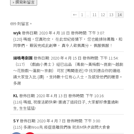
訪
←
1
...
11
12
13
14
客
699 則留言。
留
wyk
發佈日期: 2020 年 4 月 18 日
發佈時間: 下午 3:07
:
言
{120} 嗚姐，您真叻女， 在此世紀疫情下， 您也能排除萬難，和
板
同學們， 艱苦完成此創舉， 真令人敬佩萬分， 佩服佩服！
清
單
揚鳴粤劇團
發佈日期: 2020 年 4 月 15 日
發佈時間: 下午 11:54
:
導
｛117｝ 《戲曲小勇士 》經已出品 ｛粵劇〜黃梅戲〜崑劇〜越劇
覽
〜花鼓戲〜滬劇〜京劇｝ 可於 [鳴聞遠近] 中 找到適合你的連結
請大家登入比 {讚} ，支持數十位有心人士，及感受他們的暖意。
多謝
KL
發佈日期: 2020 年 4 月 13 日
發佈時間: 下午 10:16
:
{116} 嗚姐, 祝復活節快樂! 捱過了這段日子, 大家都好像重過新
生, 生生猛猛!
S Y
發佈日期: 2020 年 4 月 7 日
發佈時間: 下午 3:00
:
{115} 多謝Woo先 疫症遠離我們後 就去M快歺店問大食會