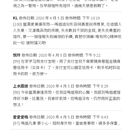
視之為一警惕。及早辦理所有證件，過幾天便是假期了。
KL
發佈日期: 2020 年 4 月 5 日
發佈時間: 下午 10:19
:
{100} 屋漏更兼連夜雨----嗚姐這句形容詞真是說得應景, 在這個人
人失業、又淒風苦雨的夜晚, 失去數目不菲的金錢, 更失去貴重的
證件, 要一一辦理報失和補領的手續, 真替你頭痛! 唯有阿Q精神地
說一句: 破財擋災吧!
悦玲
發佈日期: 2020 年 4 月 5 日
發佈時間: 下午 9:22
:
{99} 在家学习用支付宝吧，用了支付宝就不需要随身带现金随身
带信用卡（实体卡）了，支付宝可以绑定信用卡，刷手机时扣信
用卡的款，很方便～
上水戲迷
發佈日期: 2020 年 4 月 5 日
發佈時間: 下午 8:29
:
{98} 今係屋漏兼逢夜雨，但我從嗚姐寫的心聲，我感到嗚姐處理
得好冷靜，比著我，我會好氣憤，但嗚姐沒有，仍然用好正面的
想法！
愛愛愛嗚
發佈日期: 2020 年 4 月 5 日
發佈時間: 下午 6:43
:
{97} 嗚姐凡事 要小心，錢財身外物，當做善事吧，請多多保重 ,