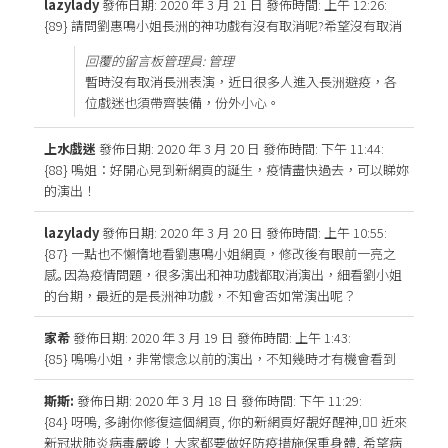
lazylady
發佈日期: 2020 年 3 月 21 日
發佈時間: 上午 12:26
:
{89} 請問劉惠鳴小姐長洲的神功戲有沒有取消呢?希望沒有取消
回覆的留言板管理員: 管理
暫時沒有取消長洲表演，近日很多人進入長洲避疫，各
位戲迷也須帶齊裝備，份外小心。
上水戲迷
發佈日期: 2020 年 3 月 20 日
發佈時間: 下午 11:44
:
{88} 嗚姐：好開心見到新網頁的誕生，疫情盡快過去，可以睇妳
的演出！
lazylady
發佈日期: 2020 年 3 月 20 日
發佈時間: 上午 10:55
:
{87} 一點也不懶惰地看劉惠鳴小姐網頁，修改後有眼前一亮之
感｡因為疫情問題，很多演出和神功戲都取消演出，細看劉小姐
的台期，最近的是長洲神功戲，不知會否如常演出呢？
家希
發佈日期: 2020 年 3 月 19 日
發佈時間: 上午 1:43
:
{85} 嗚嗚小姐，非常懷念以前的演出，不知幾時才有機會看到
斯斯:
發佈日期: 2020 年 3 月 18 日
發佈時間: 下午 11:29
:
{84} 呀嗚, 多謝你修復這個網頁, 你的新網頁好靚好醒神,👍🏻 近來
新冠狀肺炎病毒嚴峻！大家都要做好防疫措施保重身體, 希望病