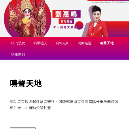
跳
揚鳴粵劇團
至
主
要
劉惠鳴官方網站
內
容
主
鳴門淑女
鳴樂喧天
鳴聲光影
鳴聞遠近
鳴聲天地
要
選
鳴報週刊
單
鳴聲天地
網站設有垃圾郵件留言審核，可能部份留言會經電腦分析為非濫發
郵件後，才自動公開刊登