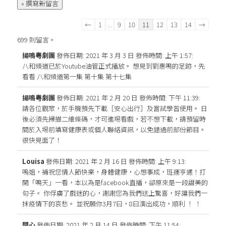
訪
←
1
...
9
10
11
12
13
14
→
客
699 則留言。
留
揚鳴粤劇團
發佈日期: 2021 年 3 月 3 日
發佈時間: 上午 1:57
:
言
八和頻道已於Youtube油管正式播放。 想見到劉惠鳴的足跡，先
板
看看 八和頻道第一集 第十集 第十七集
清
單
揚鳴粤劇團
發佈日期: 2021 年 2 月 20 日
發佈時間: 下午 11:39
:
導
請各位觀眾，於手機預先下載［安心出行］及嘗試學習使用。 日
覽
後必須先掃描二維條碼，才可進埸看戲，若不想下載，請預留時
間於入埸前填寫健康表或個人聯絡資訊，以免錯過前部份節目。
很快見面了！
Louisa
發佈日期: 2021 年 2 月 16 日
發佈時間: 上午 9:13
:
嗚姐，補祝您情人節快樂，身體健康，心想事成，班運亨通！打
開「鳴天」一看，本以為是facebook直播，卻原來是一段甜美的
句子。 你俘虜了戲迷的心，謝謝您為我們送上驚喜，好讓我們一
抹疫情下的哀愁。 並祝願你3月7曰，8曰演出成功，順利 ！ ！
開心
發佈日期: 2021 年 2 月 14 日
發佈時間: 下午 11:54
: