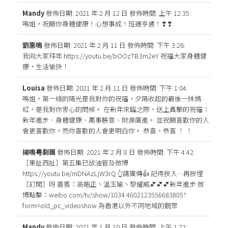
Mandy
發佈日期: 2021 年 2 月 12 日
發佈時間: 上午 12:35
:
嗚姐，祝願你身體健康！心想事成！班運亨通！❣❣
劉惠鳴
發佈日期: 2021 年 2 月 11 日
發佈時間: 下午 3:26
:
我向大家拜年 https://youtu.be/bOOzTB3m2eY 祝福大家身體健
康，生活愉快！
Louisa
發佈日期: 2021 年 2 月 11 日
發佈時間: 下午 1:04
:
嗚姐，第一綫的陽光是我對你的祝福，夕陽收起的最後一抹嫣
紅，是我對你衷心的問候。 在新年來臨之際，送上真摯的祝福：
新年進步、身體健康、萬事勝意、財源廣進。 並祝願喜歡你的人
會更喜歡你，而你喜歡的人會更明白你。 恭喜，恭喜 ！ ！
揚鳴粤劇團
發佈日期: 2021 年 2 月 8 日
發佈時間: 下午 4:42
:
［東扯西扯］第五集已放油管及微博
https://youtu.be/mDNAzLjW3rQ 👆請廣傳👍 記得按入…再按埋
［訂閲］呀 嘉賓：高皓正丶温玉瑜丶黎耀威💕💕💕新年進步 微
博點擊：weibo.com/tv/show/1034:4602123556683805?
form=old_pc_videoshow 為香港以外不同地域的觀眾
Mandy
發佈日期: 2021 年 1 月 10 日
發佈時間: 上午 1:22
: