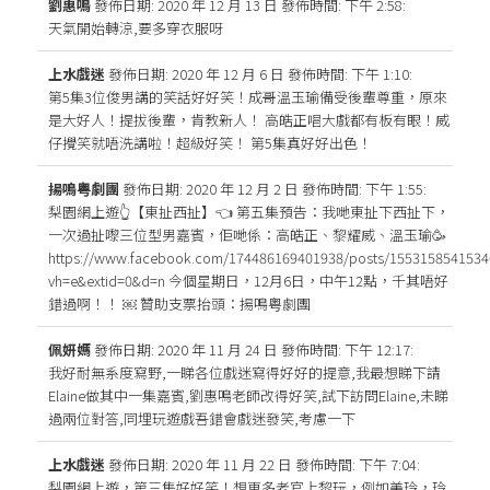
劉惠鳴
發佈日期: 2020 年 12 月 13 日
發佈時間: 下午 2:58
:
天氣開始轉涼,要多穿衣服呀
上水戲迷
發佈日期: 2020 年 12 月 6 日
發佈時間: 下午 1:10
:
第5集3位俊男講的笑話好好笑！成哥溫玉瑜備受後輩尊重，原來
是大好人！提拔後輩，肯教新人！ 高皓正唱大戲都有板有眼！威
仔攪笑就唔洗講啦！超級好笑！ 第5集真好好出色！
揚鳴粤劇團
發佈日期: 2020 年 12 月 2 日
發佈時間: 下午 1:55
:
梨園網上遊👆【東扯西扯】👈 第五集預告：我哋東扯下西扯下，
一次過扯嚟三位型男嘉賓，佢哋係：高皓正、黎耀威、溫玉瑜🥳
https://www.facebook.com/174486169401938/posts/1553158541534
vh=e&extid=0&d=n 今個星期日，12月6日，中午12點，千其唔好
錯過啊！！ ￼ 贊助支票抬頭：揚鳴粤劇團
佩妍媽
發佈日期: 2020 年 11 月 24 日
發佈時間: 下午 12:17
:
我好耐無系度寫野,一睇各位戲迷寫得好好的提意,我最想睇下請
Elaine做其中一集嘉賓,劉惠鳴老師改得好笑,試下訪問Elaine,未睇
過兩位對答,同埋玩遊戲吾錯會戲迷發笑,考慮一下
上水戲迷
發佈日期: 2020 年 11 月 22 日
發佈時間: 下午 7:04
:
梨園網上遊，第三集好好笑！想更多老官上黎玩，例如美玲，玲