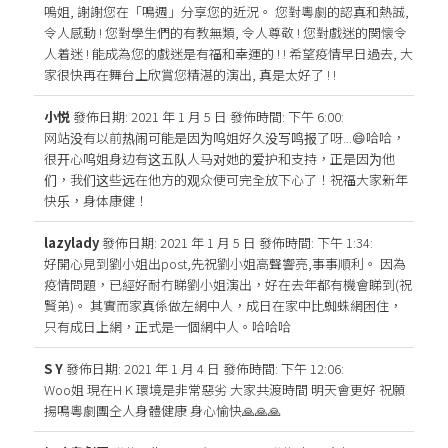
嗚姐, 謝謝您在「鳴週」分享您的近況。 您對粵劇的認真和熱誠,
令人感動 ! 您對學生們的有教無類, 令人尊敬 ! 您對戲迷的関懐令
人着迷 ! 能成為您的戲迷是有福和幸運的 ! ! 希望疫情早日過去, 大
家很快再在舞台上欣賞您精湛的演出, 真是太好了 ! !
小悦
發佈日期: 2021 年 1 月 5 日
發佈時間: 下午 6:00
:
网站没有以前热闹可能是因为呜姐好久没写鸣报了呀...😄哈哈，
很开心呜姐身边有这五队人马对她的爱护和支持，正是因为他
们，我们这些远在他方的观众便可完全放下心了！祝福大家新年
快乐，身体康健！
lazylady
發佈日期: 2021 年 1 月 5 日
發佈時間: 下午 1:34
:
好開心見到劉小姐出post,先祝劉小姐高聲響亮,事事順利。 因為
疫情問題，已經好耐冇睇劉小姐演出，好在去年都有機會睇到(祝
賢弟)。 其實而家真係做左網中人，成日在家中比蜘蛛網困住，
只有成日上網，正式是一個網中人。哈哈哈
S Y
發佈日期: 2021 年 1 月 4 日
發佈時間: 下午 12:06
:
Woo姐 現在H K 環境是非常惡劣 大家共渡時間 明天會更好 祝願
揚鳴粵劇團仝人身體健康 身心愉快🙏🙏🙏