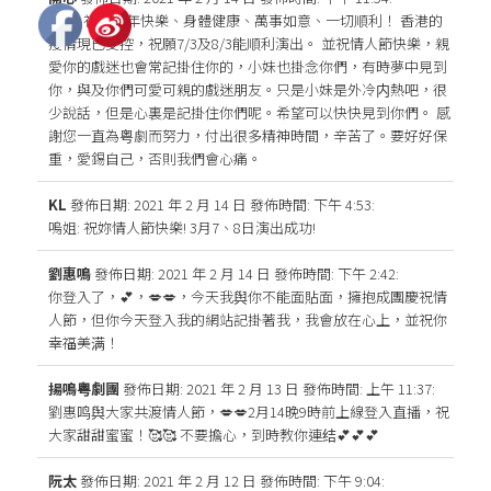
嗚姐: 祝您新年快樂、身體健康、萬事如意、一切順利！ 香港的
疫情現已受控，祝願7/3及8/3能順利演出。 並祝情人節快樂，親
愛你的戲迷也會常記掛住你的，小妹也掛念你們，有時夢中見到
你，與及你們可愛可親的戲迷朋友。只是小妹是外冷内熱吧，很
少說話，但是心裏是記掛住你們呢。希望可以快快見到你們。 感
謝您一直為粤劇而努力，付出很多精神時間，辛苦了。要好好保
重，愛錫自己，否則我們會心痛。
KL
發佈日期: 2021 年 2 月 14 日
發佈時間: 下午 4:53
:
嗚姐: 祝妳情人節快樂! 3月7、8日演出成功!
劉惠鳴
發佈日期: 2021 年 2 月 14 日
發佈時間: 下午 2:42
:
你登入了，💕，💋💋，今天我舆你不能面貼面，擁抱成團慶祝情
人節，但你今天登入我的網站記掛著我，我會放在心上，並祝你
幸福美满！
揚鳴粤劇團
發佈日期: 2021 年 2 月 13 日
發佈時間: 上午 11:37
:
劉惠鸣舆大家共渡情人節，💋💋2月14晚9時前上線登入直播，祝
大家甜甜蜜蜜！🥰🥰 不要擔心，到時教你連结💕💕💕
阮太
發佈日期: 2021 年 2 月 12 日
發佈時間: 下午 9:04
: