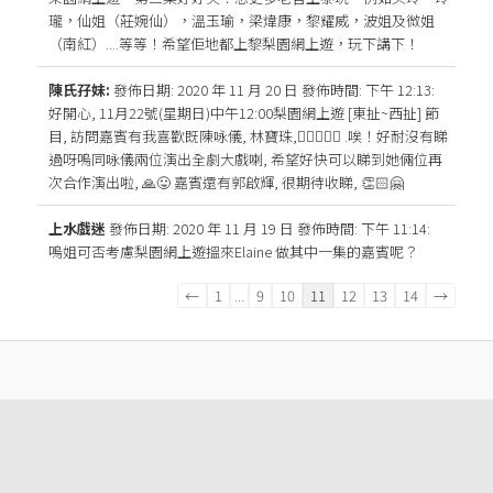
瓏，仙姐（莊婉仙），溫玉瑜，梁煒康，黎耀威，波姐及微姐
（南紅）....等等！希望佢地都上黎梨園網上遊，玩下講下！
陳氏孖妹:
發佈日期: 2020 年 11 月 20 日
發佈時間: 下午 12:13
:
好開心, 11月22號(星期日)中午12:00梨園網上遊 [東扯~西扯] 節
目, 訪問嘉賓有我喜歡既陳咏儀, 林寶珠,👍🏻👏🏻😃 .唉！好耐沒有睇
過呀嗚同咏儀兩位演出全劇大戲喇, 希望好快可以睇到她倆位再
次合作演出啦, 🙏😛 嘉賓還有郭啟輝, 很期待收睇, 👏🏻🤗
上水戲迷
發佈日期: 2020 年 11 月 19 日
發佈時間: 下午 11:14
:
嗚姐可否考慮梨園網上遊搵來Elaine 做其中一集的嘉賓呢？
訪
←
1
...
9
10
11
12
13
14
→
客
留
言
板
清
單
導
覽