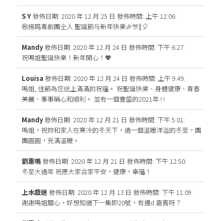
S Y
發佈日期: 2020 年 12 月 25 日
發佈時間: 上午 12:06
:
㊗️揚鸣粵劇團仝人 聖誕節与新年快樂🎉🎊🍾️🎈
Mandy
發佈日期: 2020 年 12 月 24 日
發佈時間: 下午 6:27
:
祝鳴姐聖誕快樂！新年開心！💖
Louisa
發佈日期: 2020 年 12 月 24 日
發佈時間: 上午 9:49
:
嗚姐, 佳節為您送上滿滿的祝福。 祝聖誕快樂、身體健康、青春
美麗、事事稱心和順利。 並有一個豐盛的2021年 ! !
Mandy
發佈日期: 2020 年 12 月 21 日
發佈時間: 下午 5:01
:
嗚姐，祝妳和家人在寒冷的冬天下，過一個溫暖洋溢的冬至，團
團圓圓，充滿溫暖。
劉惠鳴
發佈日期: 2020 年 12 月 21 日
發佈時間: 下午 12:50
:
冬至大過年 祝愿大家合家平安，健康，幸福！
上水戲迷
發佈日期: 2020 年 12 月 13 日
發佈時間: 下午 11:09
:
謝謝嗚姐關心，好想知道下一集即20號，有邊d 嘉賓呀？