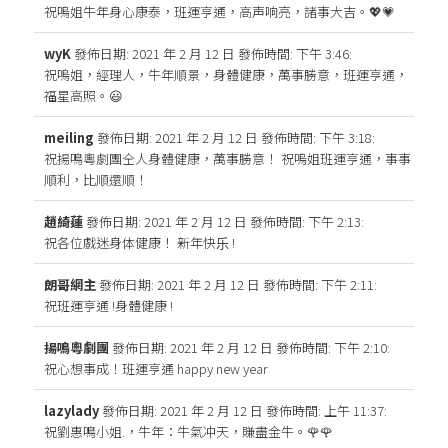
祝嗚姐牛年身心康泰，班運亨通，高声响亮，諸事大吉。💖💗
wyK
發佈日期: 2021 年 2 月 12 日
發佈時間: 下午 3:46
:
祝嗚姐，經理人，牛年順景，身體健康，萬事勝意，班運亨通，
福星高照。😃
meiling
發佈日期: 2021 年 2 月 12 日
發佈時間: 下午 3:18
:
祝揚鳴粵劇團仝人身體健康，萬事勝意！ 祝嗚姐班運亨通，事事
順利，比順還順！
趙綺蓮
發佈日期: 2021 年 2 月 12 日
發佈時間: 下午 2:13
:
祝各位戲迷身体健康！ 新年快乐 !
朗哥網主
發佈日期: 2021 年 2 月 12 日
發佈時間: 下午 2:11
:
祝班運亨通 !身體健康 !
揚鳴粵劇團
發佈日期: 2021 年 2 月 12 日
發佈時間: 下午 2:10
:
祝心想事成！班運亨通 happy new year
lazylady
發佈日期: 2021 年 2 月 12 日
發佈時間: 上午 11:37
:
祝劉惠鳴小姐.，牛年：牛氣冲天，賺盡金牛。🌹🌹