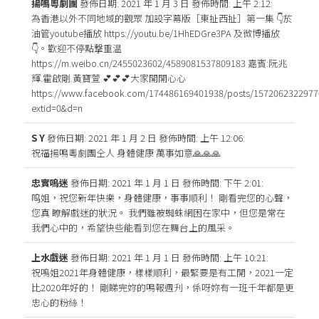
揚鳴粵劇團
發佈日期: 2021 年 1 月 3 日
發佈時間: 上午 2:12
:
為香港以外不同地域的觀眾 加設字幕版［東扯西扯］第一集 👇於
油管youtube播放 https://youtu.be/1HhEDGre3PA 及微博播放
👇。歡迎不停點撃重温
https://m.weibo.cn/2455023602/4589081537809183 嘉賓:阮兆
輝.霍啟剛.黃寶萱 💕💕💕大家開開心心
https://www.facebook.com/174486169401938/posts/1572062322977
extid=0&d=n
S Y
發佈日期: 2021 年 1 月 2 日
發佈時間: 上午 12:06
:
祝福揚鳴粵劇團仝人 身體健康 萬事如意🙏🙏🙏
忠實嗚迷
發佈日期: 2021 年 1 月 1 日
發佈時間: 下午 2:01
:
呜姐，祝您新年快樂，身體健康，事事順利！ 剛看完您的心聲，
您真 瞭解戲迷的狀況。 我們雖被蜘蛛網困在家中，但您是常在
我們心中的，希望快些能看到您在舞台上的風采。
上水戲迷
發佈日期: 2021 年 1 月 1 日
發佈時間: 上午 10:21
:
祝嗚姐2021年身體健康，樣樣順利，最緊要是有工開，2021一定
比2020年好的！ 剛睇完妳的鳴報週刋，係呀妳有一班千年都是更
忠心的粉絲！