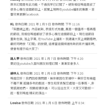
原來訂閱是有此功能，不過我早已訂閱了。絕對相信嗚姐是放了
很多心機在這個節目上，感覺上現時在youtube播影的集數，音
響效果更勝facebook.
KL
發佈日期: 2021 年 1 月 9 日
發佈時間: 下午 11:16
:
「梨園網上遊」內容創新, 表達形式有趣, 真是一個值得一看再看
的節目, 我相信嗚姐都放了很多心機在這個節目上。現在這節目
重新包裝, 加上字幕, 在YouTube 上播影。我建議大家上網觀看時,
最好同時按「訂閱」的按鍵, 這樣當這個頻道有新的影片播影時,
便會有提示給大家了!
路人甲
發佈日期: 2021 年 1 月 7 日
發佈時間: 下午 4:20
:
要記住youtube入面叫朋友剔埋訂閲，漸漸至會多人
綱中人
發佈日期: 2021 年 1 月 6 日
發佈時間: 下午 3:20
:
嗚姐您好！我們因疫情問題，無奈被困在家綱中。幸好您有幾组
不離不棄 追隨多年的戲迷，學生和家長幫您處理一些事務，,非
常感謝她們。 祝願疫情快過， 可以從出生天，大家又可歡叙一
起，看到嗚姐 精彩的演出。
Louisa
發佈日期: 2021 年 1 月 6 日
發佈時間: 上午 8:34
: