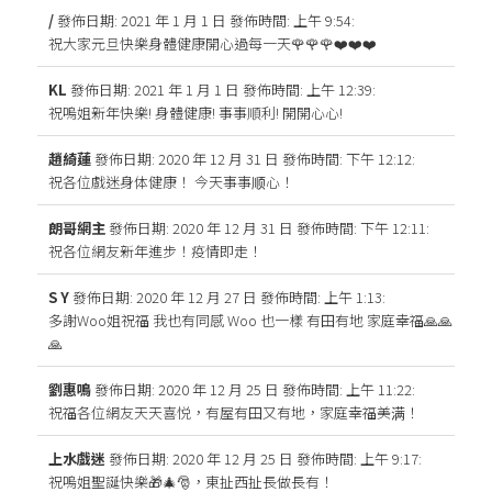
/
發佈日期: 2021 年 1 月 1 日
發佈時間: 上午 9:54
:
祝大家元旦快樂身體健康開心過每一天🌹🌹🌹❤️❤️❤️
KL
發佈日期: 2021 年 1 月 1 日
發佈時間: 上午 12:39
:
祝嗚姐新年快樂! 身體健康! 事事順利! 開開心心!
趙綺蓮
發佈日期: 2020 年 12 月 31 日
發佈時間: 下午 12:12
:
祝各位戲迷身体健康！ 今天事事顺心！
朗哥網主
發佈日期: 2020 年 12 月 31 日
發佈時間: 下午 12:11
:
祝各位網友新年進步！疫情即走！
S Y
發佈日期: 2020 年 12 月 27 日
發佈時間: 上午 1:13
:
多謝Woo姐祝福 我也有同感 Woo 也一樣 有田有地 家庭幸福🙏🙏
🙏
劉惠鳴
發佈日期: 2020 年 12 月 25 日
發佈時間: 上午 11:22
:
祝福各位網友天天喜悦，有屋有田又有地，家庭幸福美满！
上水戲迷
發佈日期: 2020 年 12 月 25 日
發佈時間: 上午 9:17
:
祝嗚姐聖誕快樂🎁🎄🎅，東扯西扯長做長有！